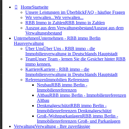
Home
Startseite
Unsere Leistungen im Überblick
FAQ - häufige Fragen
Wir verwalten...
Wir verwalten...
RBB Immo in Zahlen
RBB Immo in Zahlen
Auszug aus dem Verwaltungsbestand
Auszug aus dem
Verwaltungsbestand
Unternehmen
Unternehmen - RBB immo Berlin
Hausverwaltung
Über Uns
Über Uns - RBB immo - die
Immobilienverwaltung in Deutschlands Hauptstadt
Team
Unser Team - lernen Sie die Gesicher hinter RBB
immo kennen.
Karriere
Karriere - RBB immo - die
Immobilienverwaltung in Deutschlands Hauptstadt
Referenzen
Immobilien Referenzen
Neubau
RBB immo Berlin -
Immobilienreferenzen
Altbau
RBB immo Berlin - Immobilienreferenzen
Altbau
Denkmalgeschützt
RBB immo Berlin -
Immobilienreferenzen Denkmalgeschützt
Groß-/Wohnparkanlagen
RBB immo Berlin -
Immobilienreferenzen Groß- und Parkanlagen
Verwaltung
Verwaltung - Ihre zuverlässige