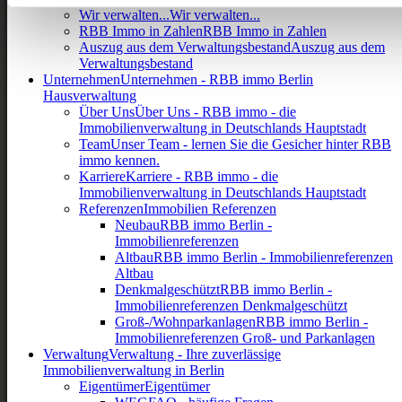
Wir verwalten...
Wir verwalten...
RBB Immo in Zahlen
RBB Immo in Zahlen
Auszug aus dem Verwaltungsbestand
Auszug aus dem
Verwaltungsbestand
Unternehmen
Unternehmen - RBB immo Berlin
Hausverwaltung
Über Uns
Über Uns - RBB immo - die
Immobilienverwaltung in Deutschlands Hauptstadt
Team
Unser Team - lernen Sie die Gesicher hinter RBB
immo kennen.
Karriere
Karriere - RBB immo - die
Immobilienverwaltung in Deutschlands Hauptstadt
Referenzen
Immobilien Referenzen
Neubau
RBB immo Berlin -
Immobilienreferenzen
Altbau
RBB immo Berlin - Immobilienreferenzen
Altbau
Denkmalgeschützt
RBB immo Berlin -
Immobilienreferenzen Denkmalgeschützt
Groß-/Wohnparkanlagen
RBB immo Berlin -
Immobilienreferenzen Groß- und Parkanlagen
Verwaltung
Verwaltung - Ihre zuverlässige
Immobilienverwaltung in Berlin
Eigentümer
Eigentümer