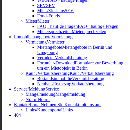
WEG
FAQ - häufige Fragen
SEV
SEV
Miet-/Zinshaus
SEV
Fonds
Fonds
Mieter
Mieter
FAQ - häufige Fragen
FAQ - häufige Fragen
Mietersprechzeiten
Mietersprechzeiten
Immobilienangebote
Vermietung
Vermietung
Vermieter
Mietangebote
Mietangebote in Berlin und
Umgebung
Vermieter
Verkaufsberatung
Formular-Download
Formulare zur Bewerbung
um ein Mietobjekt in Berlin
Kauf-/Verkaufsberatung
Kauf-/Verkaufsberatung
Bestandsimmobilie
Verkaufsberatung
Neubau-Erstbezug
Verkaufsberatung
Service/Meldung
Service
Mangelmeldung
Mangelmeldung
Notruf
Notruf
Kontakt/Portal
Nehmen Sie Kontakt mit uns auf
Links/Kundenportal
Links
404