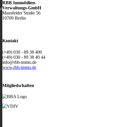
RBB Immobilien-
Verwaltungs-GmbH
ilie
Mansfelder Straße 56
10709 Berlin
Kontakt
(+49) 030 - 89 38 400
(+49) 030 - 89 38 40 44
info@rbb-immo.de
www.rbb-immo.de
Mitgliedschaften