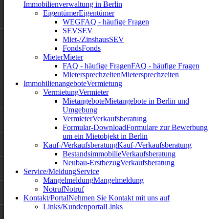
Immobilienverwaltung in Berlin
Eigentümer
Eigentümer
WEG
FAQ - häufige Fragen
SEV
SEV
Miet-/Zinshaus
SEV
Fonds
Fonds
Mieter
Mieter
FAQ - häufige Fragen
FAQ - häufige Fragen
Mietersprechzeiten
Mietersprechzeiten
Immobilienangebote
Vermietung
Vermietung
Vermieter
Mietangebote
Mietangebote in Berlin und
Umgebung
Vermieter
Verkaufsberatung
Formular-Download
Formulare zur Bewerbung
um ein Mietobjekt in Berlin
Kauf-/Verkaufsberatung
Kauf-/Verkaufsberatung
Bestandsimmobilie
Verkaufsberatung
Neubau-Erstbezug
Verkaufsberatung
Service/Meldung
Service
Mangelmeldung
Mangelmeldung
Notruf
Notruf
Kontakt/Portal
Nehmen Sie Kontakt mit uns auf
Links/Kundenportal
Links