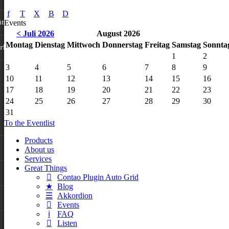
tzt
Events
< Juli 2026
August 2026
Montag
Dienstag
Mittwoch
Donnerstag
Freitag
Samstag
Sonnta
rkanlagen
1
2
3
4
5
6
7
8
9
10
11
12
13
14
15
16
17
18
19
20
21
22
23
24
25
26
27
28
29
30
31
To the Eventlist
Products
About us
Services
Great Things
Contao Plugin Auto Grid
Blog
Akkordion
Events
FAQ
Listen