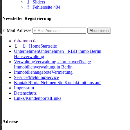
Sliders
Fehlerseite 404
Newsletter Registrierung
E-Mail-Adresse
iten
rbb-immo.de
Home
Startseite
Unternehmen
Unternehmen - RBB immo Berlin
Hausverwaltung
Verwaltung
Verwaltung - Ihre zuverlässige
Immobilienverwaltung in Berlin
Immobilienangebote
Vermietung
Service/Meldung
Service
Kontakt/Portal
Nehmen Sie Kontakt mit uns auf
Impressum
Datenschutz
Links/Kundenportal
Links
Adresse
ung