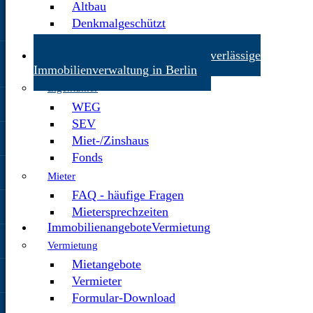
Altbau
Denkmalgeschützt
Groß-/Wohnparkanlagen
Verwaltung
Verwaltung - Ihre zuverlässige
Immobilienverwaltung in Berlin
Eigentümer
WEG
SEV
Miet-/Zinshaus
Fonds
Mieter
FAQ - häufige Fragen
Mietersprechzeiten
Immobilienangebote
Vermietung
Vermietung
Mietangebote
Vermieter
Formular-Download