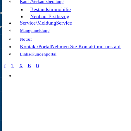
Kauf-/Verkaufsberatung
Bestandsimmobilie
tzt
Neubau-Erstbezug
Service/Meldung
Service
rkanlagen
Mangelmeldung
Notruf
Kontakt/Portal
Nehmen Sie Kontakt mit uns auf
Links/Kundenportal