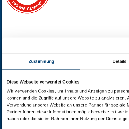
Home
Startseite
Unsere Leistungen im Überblick
FAQ - häufig
Zustimmung
Details
Wir verwalten...
Wir verwalten...
RBB Immo in Zahlen
RBB Immo in Zahlen
Auszug aus dem Verwaltungsbestand
Auszug 
Diese Webseite verwendet Cookies
Unternehmen
Unternehmen - RBB immo Berlin
Hausverwaltung
Wir verwenden Cookies, um Inhalte und Anzeigen zu personal
Über Uns
Über Uns - RBB immo - die Immobil
können und die Zugriffe auf unsere Website zu analysieren.
Team
Unser Team - lernen Sie die Gesicher 
Verwendung unserer Website an unsere Partner für soziale 
Karriere
Karriere - RBB immo - die Immobilie
Partner führen diese Informationen möglicherweise mit weite
Referenzen
Immobilien Referenzen
haben oder die sie im Rahmen Ihrer Nutzung der Dienste g
Neubau
RBB immo Berlin - Immobilienr