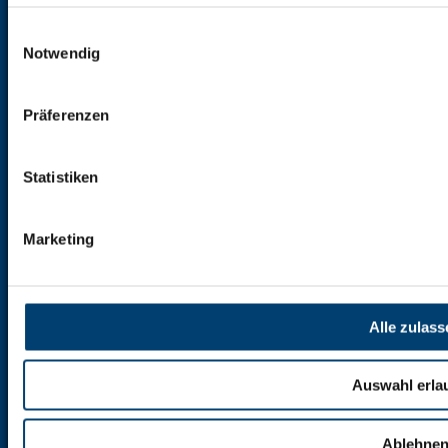
Altbau
RBB immo Berlin - Immobilienre
Einwilligungsauswahl
Denkmalgeschützt
RBB immo Berlin - I
Notwendig
Groß-/Wohnparkanlagen
RBB immo Berli
Verwaltung
Verwaltung - Ihre zuverlässige
Immobilienverwaltung in Berlin
Präferenzen
Eigentümer
Eigentümer
WEG
FAQ - häufige Fragen
SEV
SEV
Statistiken
Miet-/Zinshaus
SEV
Fonds
Fonds
Marketing
Mieter
Mieter
FAQ - häufige Fragen
FAQ - häufige Fr
Mietersprechzeiten
Mietersprechzeiten
Immobilienangebote
Vermietung
Alle zulass
Vermietung
Vermieter
Mietangebote
Mietangebote in Berlin u
Vermieter
Verkaufsberatung
Auswahl erla
Formular-Download
Formulare zur Bewe
Kauf-/Verkaufsberatung
Kauf-/Verkaufsberatu
Ablehne