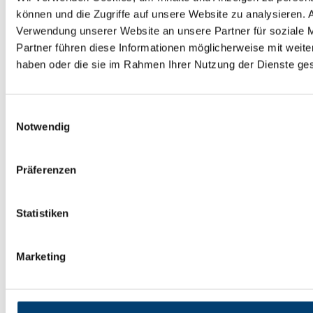
Eigentümer
Eigentümer
können und die Zugriffe auf unsere Website zu analysieren.
WEG
FAQ - häufige Fragen
Verwendung unserer Website an unsere Partner für soziale 
SEV
SEV
Partner führen diese Informationen möglicherweise mit weite
Miet-/Zinshaus
SEV
haben oder die sie im Rahmen Ihrer Nutzung der Dienste g
Fonds
Fonds
Mieter
Mieter
FAQ - häufige Fragen
FAQ - häufige Fr
Einwilligungsauswahl
Notwendig
Mietersprechzeiten
Mietersprechzeiten
Immobilienangebote
Vermietung
Vermietung
Vermieter
Präferenzen
Mietangebote
Mietangebote in Berlin u
Vermieter
Verkaufsberatung
Formular-Download
Formulare zur Bewe
Statistiken
Kauf-/Verkaufsberatung
Kauf-/Verkaufsberatu
Bestandsimmobilie
Verkaufsberatung
Marketing
Neubau-Erstbezug
Verkaufsberatung
Service/Meldung
Service
Mangelmeldung
Mangelmeldung
Notruf
Notruf