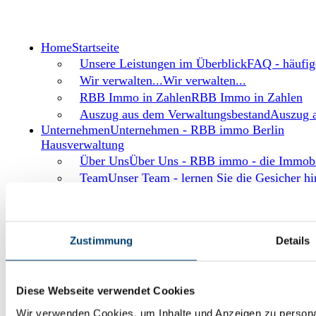
Home
Startseite
Unsere Leistungen im Überblick
FAQ - häufig
Wir verwalten...
Wir verwalten...
RBB Immo in Zahlen
RBB Immo in Zahlen
Auszug aus dem Verwaltungsbestand
Auszug 
Unternehmen
Unternehmen - RBB immo Berlin
Hausverwaltung
Über Uns
Über Uns - RBB immo - die Immobil
Team
Unser Team - lernen Sie die Gesicher 
Karriere
Karriere - RBB immo - die Immobilie
Referenzen
Immobilien Referenzen
Neubau
RBB immo Berlin - Immobilienr
Zustimmung
Details
Altbau
RBB immo Berlin - Immobilienre
Denkmalgeschützt
RBB immo Berlin - I
Groß-/Wohnparkanlagen
RBB immo Berli
Diese Webseite verwendet Cookies
Verwaltung
Verwaltung - Ihre zuverlässige
Immobilienverwaltung in Berlin
Wir verwenden Cookies, um Inhalte und Anzeigen zu personal