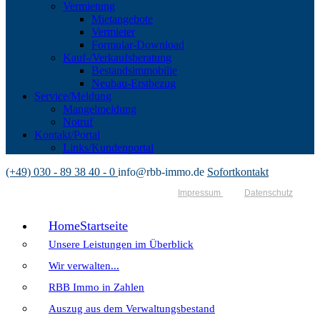
Vermietung
Mietangebote
Vermieter
Formular-Download
Kauf-/Verkaufsberatung
Bestandsimmobilie
Neubau-Erstbezug
Service/Meldung
Mangelmeldung
Notruf
Kontakt/Portal
Links/Kundenportal
(+49) 030 - 89 38 40 - 0
info@rbb-immo.de
Sofortkontakt
Impressum
Datenschutz
Home
Startseite
Unsere Leistungen im Überblick
Wir verwalten...
RBB Immo in Zahlen
Auszug aus dem Verwaltungsbestand